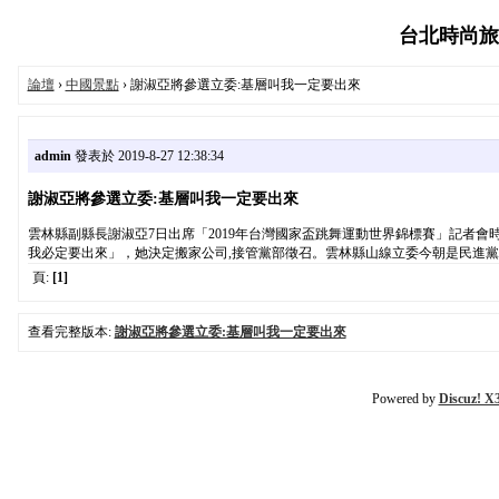
台北時尚旅遊指
論壇
›
中國景點
› 謝淑亞將參選立委:基層叫我一定要出來
admin
發表於 2019-8-27 12:38:34
謝淑亞將參選立委:基層叫我一定要出來
雲林縣副縣長謝淑亞7日出席「2019年台灣國家盃跳舞運動世界錦標賽」記者會
我必定要出來」，她決定搬家公司,接管黨部徵召。雲林縣山線立委今朝是民進黨
頁:
[1]
查看完整版本:
謝淑亞將參選立委:基層叫我一定要出來
Powered by
Discuz! X3