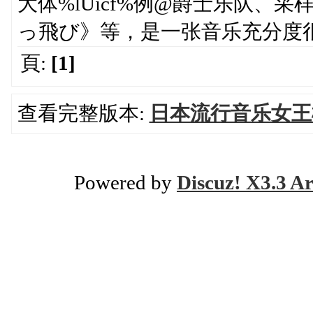
大体%lUicf%例@爵士乐队、
っ飛び》等，是一张音乐充分度
頁:
[1]
查看完整版本:
日本流行音乐女王
Powered by
Discuz! X3.3 Ar