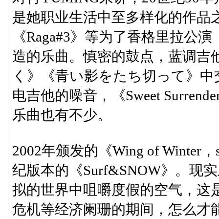
是她职业生活中至多样化的作品之一。收
《Raga#3》等为了香格里拉公演《YU
造的乐曲。慎密的鼓点，蓝调吉
く》《青い影をたち切って》中
电吉他的噪音，《Sweet Surr
乐曲也有不少。
2002年颁发的《Wing of Winter
纪版本的《Surf&SNOW》。
拟的世界中咀嚼度假的空气，这
危机等经济阑珊的期间，怎么才