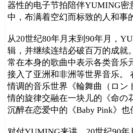
器性的电子节拍陪伴YUMING密意的
中，布满着空幻而标致的人和事
从20世纪80年月末到90年月，
辑，并继续连结必破百万的成就。
常在本身的歌曲中表示各类音乐元素
接入了亚洲和非洲等世界音乐。
情调的音乐世界《輪舞曲（ロン
情的旋律交融在一块儿的《命の
沉醉在恋爱中的《Baby Pink
对付YUMING来讲，20世纪90年