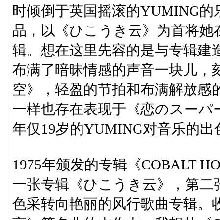
时倾倒于英国摇滚的YUMING
品，以《ひこうき云》为首将她
辑。想在这里先容的是与专辑建
布满了暗昧情感的声音一块儿，
空》，轻盈的节拍和布满解放感
一样也存在表现于《恋のスーパ
年仅19岁的YUMING对音乐的
1975年颁发的专辑《COBALT
一张专辑《ひこうき云》，第二张
色采转向艳丽的风行歌曲专辑。