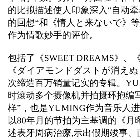
的比拟描述使人印象深入“自动牵
的回想“和《情人と来ないで》等
作为情歌妙手的评价。
包括了《SWEET DREAMS》、
《ダイアモンドダストが消えぬまに
次缔造百万销量记实的专辑。YU
时滚动多个摄像机并拍摄环抱编
样”，也是YUMING作为音乐
以80年月的节拍为主基调的《
述表牙周病治療,示出假期竣事