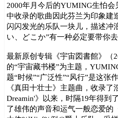
2000年月今后的YUMING生怕会见对
中收录的歌曲因此芬兰为印象建
闪闪发光的乐队一块儿，描述冲浪
い、どこか”有一种必定要带你
最新原创专辑《宇宙図書館》（2
的“宇宙藏书楼”为主题，YUM
题“时候”“广泛性”“风行”是这
《真田十壮士》主题曲，收录了浩繁
Dreamin'》以来，时隔19年得
了雄伟的声音和运气一般恋爱的《