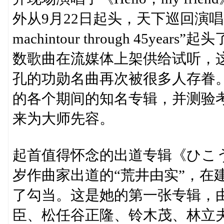
外从9月22日起头，天下巡回演唱会“G
machintour through 45
数歌曲在流媒体上架供给试听，
孔的功勋名曲再次被很多人存眷。此
的各个期间的知名专辑，并测验考
来为大师先容。
起首值得怀念的出道专辑《ひこうき
岁作曲家出道的“荒井由实”，在
了勾当。这是她的第一张专辑，
臣、松任谷正隆、铃木茂、林立