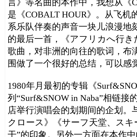
言》等名曲的本作中，我想从《CO
是《COBALT HOUR》。从飞
系乐队伴奏的声音一块儿浪漫地
的最后一首，《アフリカへ行き
歌曲，对非洲的向往的歌词，布
围做了一个很好的总结，可以感
1980年月最初的专辑《Surf&S
列“Surf&SNOW in Nab
店举行演唱会的划期间的企划。
クロース》《サーフ天堂、スキー
干”的印象。另外一方面在本作