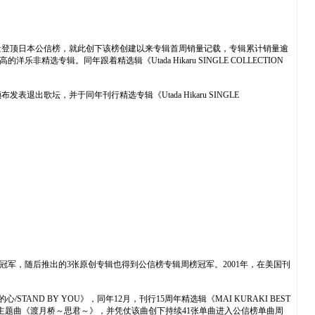
。
00万的销量登顶日本公信榜，就此创下该榜创建以来专辑首周销量记载，专辑累计销量逾
非精选专辑。同年跟着精选辑《Utada Hikaru SINGLE COLLECTION
，颁布发表退出歌坛，并于同年刊行精选专辑《Utada Hikaru SINGLE
。
到公信榜年度销量冠军，随后推出的3张原创专辑也得到公信榜专辑周榜冠军。2001年，在美国刊
TAND BY YOU》，同年12月，刊行15周年精选辑《MAI KURAKI BEST
红的恋歌》演唱主题曲《渡月桥～思君～》，并凭仗该曲创下持续41张单曲进入公信榜单曲周