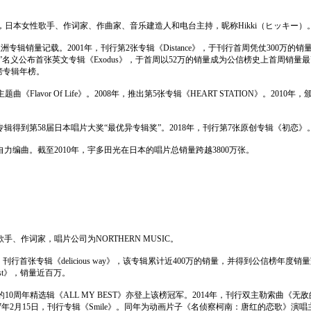
州曼哈顿，日本女性歌手、作词家、作曲家、音乐建造人和电台主持，昵称Hikki（ヒッキー）
日本及亚洲专辑销量记载。2001年，刊行第2张专辑《Distance》，于刊行首周凭仗3
ada”名义公布首张英文专辑《Exodus》，于首周以52万的销量成为公信榜史上首周销量最高的洋乐
榜专辑年榜。
曲《Flavor Of Life》。2008年，推出第5张专辑《HEART STATION》。2010年
专辑得到第58届日本唱片大奖“最优异专辑奖”。2018年，刊行第7张原创专辑《初恋》
力编曲。截至2010年，宇多田光在日本的唱片总销量跨越3800万张。
、作词家，唱片公司为NORTHERN MUSIC。
出道。2000年，刊行首张专辑《delicious way》，该专辑累计近400万的销量，并得
 Best》，销量近百万。
0周年精选辑《ALL MY BEST》亦登上该榜冠军。2014年，刊行双主勒索曲《无敌的心/S
ndipity》。2017年2月15日，刊行专辑《Smile》。同年为动画片子《名侦察柯南：唐