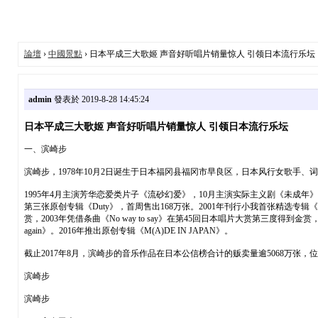
論壇
›
中國景點
› 日本平成三大歌姬 声音好听唱片销量惊人 引领日本流行乐坛
admin
發表於 2019-8-28 14:45:24
日本平成三大歌姬 声音好听唱片销量惊人 引领日本流行乐坛
一、滨崎步
滨崎步，1978年10月2日诞生于日本福冈县福冈市早良区，日本风行女歌手、
1995年4月主演芳华恋爱类片子《流砂幻爱》，10月主演实际主义剧《未成年》。1
第三张原创专辑《Duty》，首周售出168万张。2001年刊行小我首张精选专辑《A
赏，2003年凭借条曲《No way to say》在第45回日本唱片大赏第三度得
again》。2016年推出原创专辑《M(A)DE IN JAPAN》。
截止2017年8月，滨崎步的音乐作品在日本公信榜合计的贩卖量逾5068万
滨崎步
滨崎步