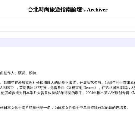
台北時尚旅遊指南論壇's Archiver
词曲创作人、演员、模特。
998年在爱贝克思社长松浦胜人的抬举下出道，开展演艺勾当。1999年刊行首张原创专辑《
 BEST》，首周售出287万张，凭借条曲《近視雷射,Dearest》，在第43届日本唱片
到金赏，使滨崎步成为日本唱片大赏首位持续3年得奖的歌手。2004年推出第六张原创专辑《MY
张，位列日本女歌手唱片销量榜第一名，为日本女性歌手中单曲持续冠军记载的连结者。