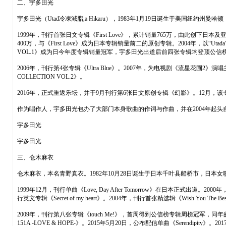
二、宇多田光
宇多田光（Utad冷凍減脂,a Hikaru），1983年1月19日诞生于美国纽约
1999年，刊行首张日文专辑《First Love》，累计销量765万，由此创下
400万，与《First Love》成为日本专辑销量前二的原创专辑。2004年，以“Ut
VOL.1》成为日今年度专辑销量冠军，宇多田光出道后前四张专辑均登顶公信
2006年，刊行第4张专辑《Ultra Blue》。2007年，为电视剧《流星花圃2》演唱主题
COLLECTION VOL.2》。
2016年，正式重返乐坛，并于9月刊行第6张日文原创专辑《幻影》。12月，该
作为唱作人，宇多田光包办了大部门本身歌曲的作词与作曲，并在2004年起头自
宇多田光
宇多田光
三、仓木麻衣
仓木麻衣，本名青野真衣。1982年10月28日诞生于日本千叶县船桥市，日本女歌手
1999年12月，刊行单曲《Love, Day After Tomorrow》在日本正式
行英文专辑《Secret of my heart》。2004年，刊行首张精选辑《Wish You The
2009年，刊行第八张专辑《touch Me!》，首周得到公信榜专辑周榜冠军，同年的1
151A -LOVE & HOPE-》。2015年5月20日，公布配信单曲《Sere