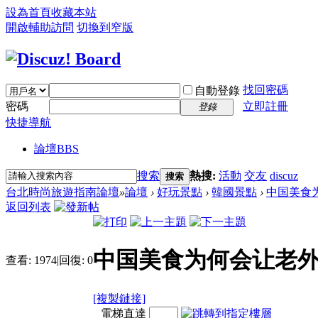
設為首頁
收藏本站
開啟輔助訪問
切換到窄版
找回密碼
自動登錄
密碼
立即註冊
登錄
快捷導航
論壇
BBS
搜索
熱搜:
活動
交友
discuz
搜索
台北時尚旅遊指南論壇
»
論壇
›
好玩景點
›
韓國景點
›
中国美食
返回列表
中国美食为何会让老外
查看:
1974
|
回復:
0
[複製鏈接]
電梯直達