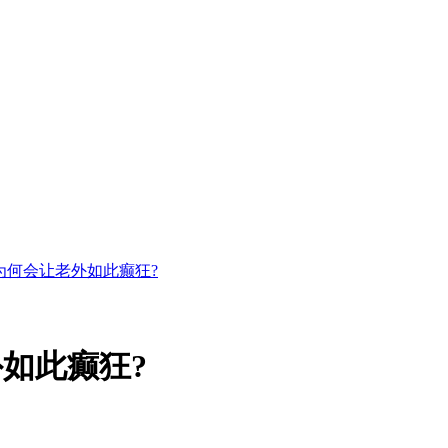
为何会让老外如此癫狂?
如此癫狂?