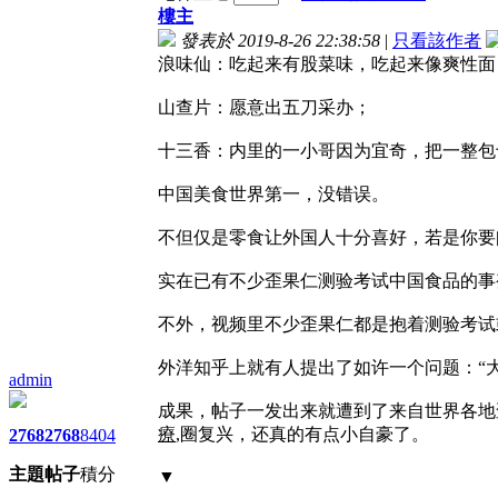
樓主
發表於 2019-8-26 22:38:58
|
只看該作者
浪味仙：吃起来有股菜味，吃起来像爽性面
山查片：愿意出五刀采办；
十三香：内里的一小哥因为宜奇，把一整包
中国美食世界第一，没错误。
不但仅是零食让外国人十分喜好，若是你要
实在已有不少歪果仁测验考试中国食品的事变
不外，视频里不少歪果仁都是抱着测验考试
外洋知乎上就有人提出了如许一个问题：“
admin
成果，帖子一发出来就遭到了来自世界各地
療
,圈复兴，还真的有点小自豪了。
2768
2768
8404
主題
帖子
積分
▼