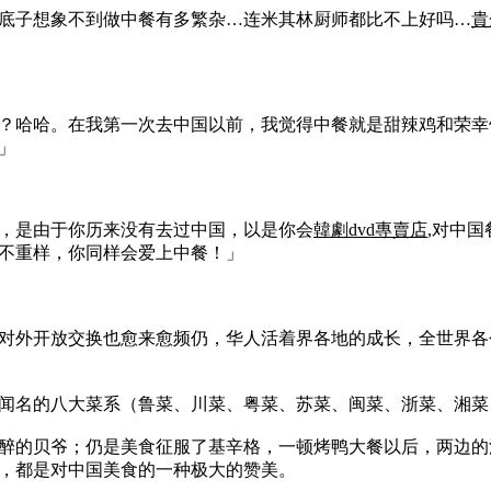
底子想象不到做中餐有多繁杂…连米其林厨师都比不上好吗…
貴
？哈哈。在我第一次去中国以前，我觉得中餐就是甜辣鸡和荣幸
」
，是由于你历来没有去过中国，以是你会
韓劇dvd專賣店
,对中
不重样，你同样会爱上中餐！」
对外开放交换也愈来愈频仍，华人活着界各地的成长，全世界各
闻名的八大菜系（鲁菜、川菜、粤菜、苏菜、闽菜、浙菜、湘菜
醉的贝爷；仍是美食征服了基辛格，一顿烤鸭大餐以后，两边的
，都是对中国美食的一种极大的赞美。