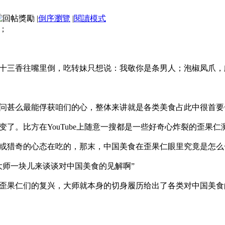
|
倒序瀏覽
|
閱讀模式
；
十三香往嘴里倒，吃转妹只想说：我敬你是条男人；泡椒凤爪，
问甚么最能俘获咱们的心，整体来讲就是各类美食占此中很首要
了。比方在YouTube上随意一搜都是一些好奇心炸裂的歪果
或猎奇的心态在吃的，那末，中国美食在歪果仁眼里究竟是怎么
大师一块儿来谈谈对中国美食的见解啊”
歪果仁们的复兴，大师就本身的切身履历给出了各类对中国美食