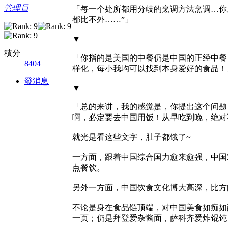
管理員
「每一个处所都用分歧的烹调方法烹调…你
都比不外……”」
▼
積分
「你指的是美国的中餐仍是中国的正经中餐
8404
样化，每小我均可以找到本身爱好的食品！
發消息
▼
「总的来讲，我的感觉是，你提出这个问题
啊，必定要去中国用饭！从早吃到晚，绝对
就光是看这些文字，肚子都饿了~
一方面，跟着中国综合国力愈来愈强，中国
点餐饮。
另外一方面，中国饮食文化博大高深，比方
不论是身在食品链顶端，对中国美食如痴如
一页；仍是拜登爱杂酱面，萨科齐爱炸馄饨