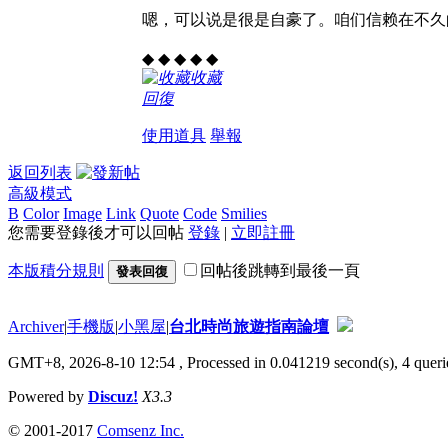
嗯，可以说是很是自豪了。咱们信赖在不久
◆ ◆ ◆ ◆ ◆
收藏
回復
使用道具
舉報
返回列表
高級模式
B
Color
Image
Link
Quote
Code
Smilies
您需要登錄後才可以回帖
登錄
|
立即註冊
本版積分規則
回帖後跳轉到最後一頁
發表回復
Archiver
|
手機版
|
小黑屋
|
台北時尚旅遊指南論壇
GMT+8, 2026-8-10 12:54
, Processed in 0.041219 second(s), 4 querie
Powered by
Discuz!
X3.3
© 2001-2017
Comsenz Inc.