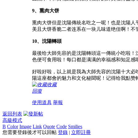
9、熏肉大饼
熏肉大饼但是沈陽傳統名吃之一呢！也是沈陽人
美且大饼香脆二者连系在一块儿味道绝佳啊！不
10、沈陽轉頭
最後给大師先容的是沈陽轉頭這一傳統小吃啦！
色便可食用啦！每口都是满满的幸福感和知足感
好啦好啦，以上就是我為大師先容的沈陽十大必
陽這座都會的魅力和文化秘聞呢！记得给我點赞轉
收藏
回復
使用道具
舉報
返回列表
高級模式
B
Color
Image
Link
Quote
Code
Smilies
您需要登錄後才可以回帖
登錄
|
立即註冊