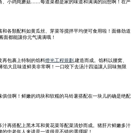
角、小鸡炖蘑菇……每道菜都是家的味道和满满的回想啊！在严
酱和各類配料如黄瓜丝、芽菜等搅拌平均便可食用啦！面條劲道
酱面都能讓你元气满满哦！
皮再包裹上特制的馅料
燈光工程規劃
,建造而成。馅料以腰窝、
皮薄馅大且味道鲜美非常啊！一口咬下去汤汁四溢讓人回味無限
味俱佳啊！鲜嫩的鸡块和软糯的马铃薯搭配在一块儿的确是绝配
多汁再搭配上黑木耳和黄花菜等配菜清炒而成。猪肝片鲜嫩多汁
健的中老年人来讲是一道很是不错的選擇呢！