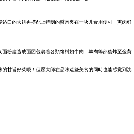
脆适口的大饼再搭配上特制的熏肉夹在一块儿食用便可。熏肉鲜
良面粉建造成面团包裹着各類馅料如牛肉、羊肉等然後炸至金黄
！
味的甘旨好菜哦！但愿大師在品味這些美食的同時也能感觉到沈