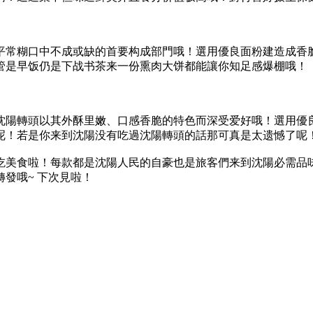
平常糊口中不成或缺的首要构成部門哦！選用優良面粉建造成香
管是早饭仍是下战书茶来一份熏肉大饼都能讓你知足感爆棚哦！
沈陽轉頭以其外酥里嫩、口感香脆的特色而深受爱好哦！選用優
呢！若是你来到沈陽没有吃過沈陽轉頭的話那可真是太遗憾了呢
吃美食啦！每款都是沈陽人民的自豪也是旅客們来到沈陽必需品
發哦~ 下次見啦！