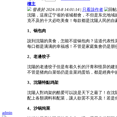
樓主
發表於 2024-10-8 14:01:14
|
只看該作者
沈陽，這座辽宁省的省城都會，不但是东北地域
克不及的十大必吃美食！每款都是沈陽人民的自
1、锅包肉
說到沈陽的美食，怎能不提锅包肉？這道代表性
每口都是满满的幸福感！不管是家庭集會仍是朋
2、老邊饺子
沈陽的老邊饺子但是有着久长的汗青和怪异的建
不管是猪肉白菜馅仍是韭菜鸡蛋馅，都是經典中
3、沈陽特點鸡架
沈陽人對鸡架的酷爱可以說是天下之最了！在沈
配上各類调料和配菜，讓人欲罢不克不及！若是
4、沙锅炖菜
admin