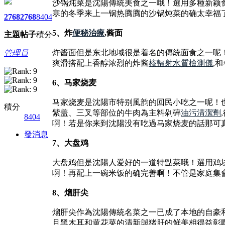
沙锅炖菜是沈陽傳統美食之一哦！選用多種新颖
寒的冬季来上一锅热腾腾的沙锅炖菜的确太幸福
2768
2768
8404
5、炸
便秘治療
,酱面
主題
帖子
積分
炸酱面但是东北地域很是着名的傳統面食之一呢
管理員
爽滑搭配上香醇浓烈的炸酱
核輻射水質檢測儀
,
6、马家烧麦
马家烧麦是沈陽市特别風韵的回民小吃之一呢！
積分
紫盖、三叉等部位的牛肉為主料剁碎
油污清潔劑
8404
啊！若是你来到沈陽没有吃過马家烧麦的話那可
發消息
7、大盘鸡
大盘鸡但是沈陽人爱好的一道特點菜哦！選用鸡
啊！再配上一碗米饭的确完善啊！不管是家庭集
8、熘肝尖
熘肝尖作為沈陽傳統名菜之一已成了本地的自豪
且黑木耳和黄花菜的清新與猪肝的鲜美相得益彰