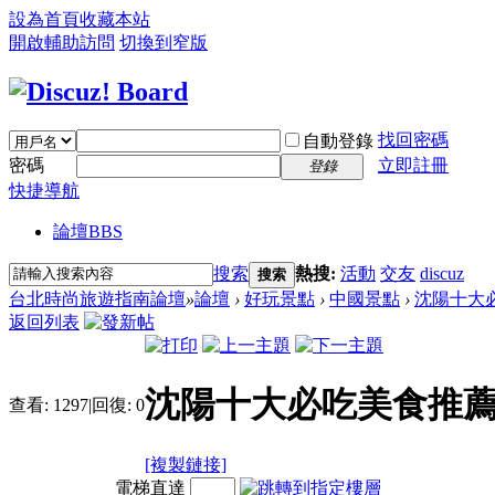
設為首頁
收藏本站
開啟輔助訪問
切換到窄版
找回密碼
自動登錄
密碼
立即註冊
登錄
快捷導航
論壇
BBS
搜索
熱搜:
活動
交友
discuz
搜索
台北時尚旅遊指南論壇
»
論壇
›
好玩景點
›
中國景點
›
沈陽十大
返回列表
沈陽十大必吃美食推
查看:
1297
|
回復:
0
[複製鏈接]
電梯直達