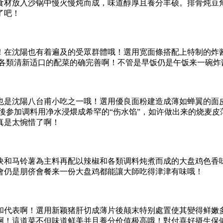
食材放入沙锅中慢火慢炖而成，味道醇厚且養分丰硕。排骨炖豆
了吧！
！在沈陽也有着遍及的受眾群體哦！選用宽面條搭配上特制的炸
和各類清新适口的配菜的确完善啊！不管是早饭仍是午饭来一碗炸
也是沈陽八台甫小吃之一哦！選用優良面粉建造成薄如蝉翼的面
,後参加调料用净水浸煨成希罕的“伤水馅”，如许做出来的烧麦
真是太惋惜了啊！
块和马铃薯為主料再配以辣椒和各類调料炖煮而成的大盘鸡色香
會仍是朋侪會餐来一份大盘鸡都能讓大師吃得津津有味哦！
和代表啊！選用新颖猪肝切成薄片後颠末特别處置使其變得鲜嫩
啊！這道菜不但味道鲜美并且養分价值极高哦！對付喜好摄生保