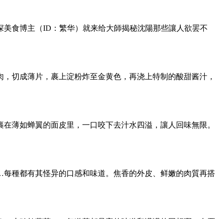
美食博主（ID：繁华）就来给大師揭秘沈陽那些讓人欲罢不
肉，切成薄片，裹上淀粉炸至金黄色，再浇上特制的酸甜酱汁，
裹在薄如蝉翼的面皮里，一口咬下去汁水四溢，讓人回味無限。
…每種都有其怪异的口感和味道。焦香的外皮、鲜嫩的肉質再搭