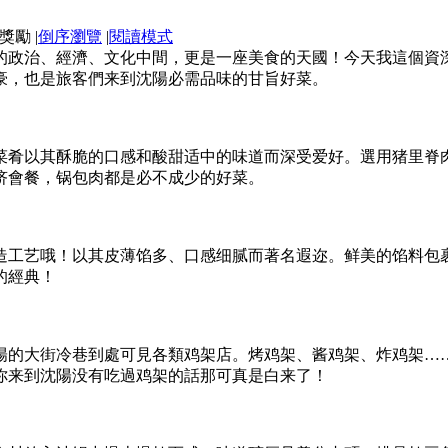
|
倒序瀏覽
|
閱讀模式
的政治、經濟、文化中間，更是一座美食的天國！今天我這個資深
豪，也是旅客們来到沈陽必需品味的甘旨好菜。
菜肴以其酥脆的口感和酸甜适中的味道而深受爱好。選用猪里脊
侪會餐，锅包肉都是必不成少的好菜。
造工艺哦！以其皮薄馅多、口感细腻而著名遐迩。鲜美的馅料包
的經典！
陽的大街冷巷到處可見各類鸡架店。烤鸡架、酱鸡架、炸鸡架…
你来到沈陽没有吃過鸡架的話那可真是白来了！