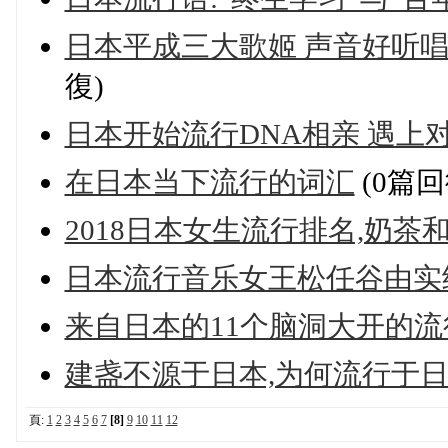
日本平成三大歌姬 声音好听
復)
日本开始流行DNA相亲 遇上
在日本当下流行的词汇
(0篇回
2018日本女生流行排名,奶茶
日本流行音乐女王松任谷由实
来自日本的11个脑洞大开的流
建盏不源于日本,为何流行于
頁:
1
2
3
4
5
6
7
[8]
9
10
11
12